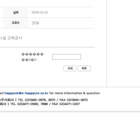
2009-10-11
2938
기시설 교체공사
������
��й�ȣ :