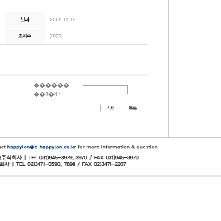
2009-11-10
2923
������
��й�ȣ :